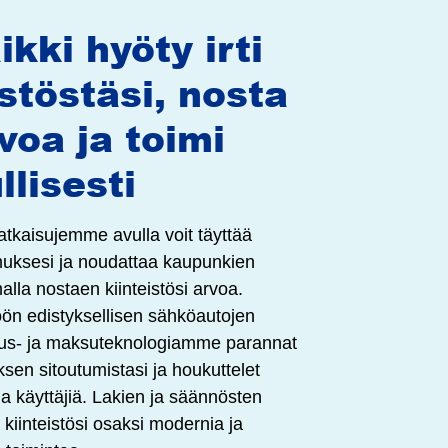
ikki hyöty irti
istöstäsi, nosta
voa ja toimi
llisesti
ratkaisujemme avulla voit täyttää
uksesi ja noudattaa kaupunkien
lla nostaen kiinteistösi arvoa.
öön edistyksellisen sähköautojen
taus- ja maksuteknologiamme parannat
ksen sitoutumistasi
ja houkuttelet
ia käyttäjiä. Lakien ja säännösten
kiinteistösi osaksi modernia ja