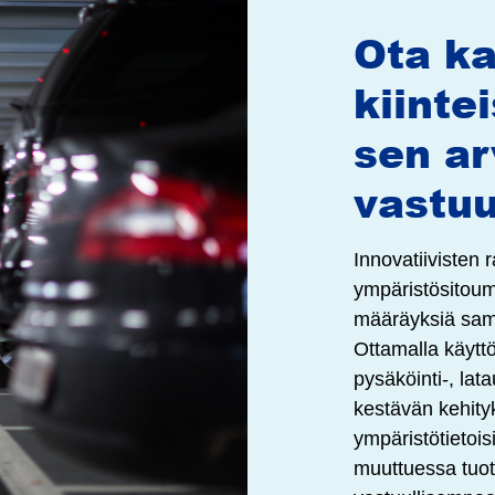
Ota ka
kiinte
sen ar
vastuu
Innovatiivisten 
ympäristösitoum
määräyksiä sama
Ottamalla käytt
pysäköinti-, la
kestävän kehity
ympäristötietois
muuttuessa tuot 