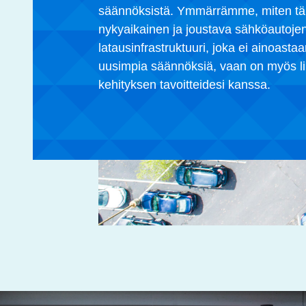
säännöksistä.
Ymmärrämme, miten tär
nykyaikainen ja joustava sähköautojen
latausinfrastruktuuri, joka ei ainoast
uusimpia säännöksiä, vaan on myös l
kehityksen tavoitteidesi kanssa.