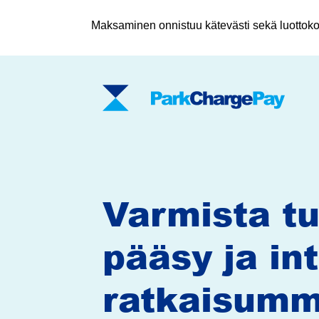
Maksaminen onnistuu kätevästi sekä luottokort
ParkChargePay
Varmista tu
pääsy ja in
ratkaisum