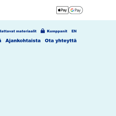
dattavat materiaalit
Kumppanit
EN
ä
Ajankohtaista
Ota yhteyttä