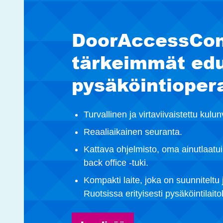
DoorAccessCon
tärkeimmät ed
pysäköintiopera
Turvallinen ja virtaviivaistettu kulu
Reaaliaikainen seuranta.
Kattava ohjelmisto, oma ainutlaatuin
back office -tuki.
Kompakti laite, joka on suunniteltu 
Ruotsissa erityisesti pysäköintilaito