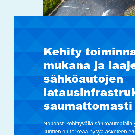
Kehity toiminn
mukana ja laaj
sähköautojen
latausinfrastru
saumattomasti
Nopeasti kehittyvällä sähköautoalalla y
kuntien on tärkeää pysyä askeleen ede