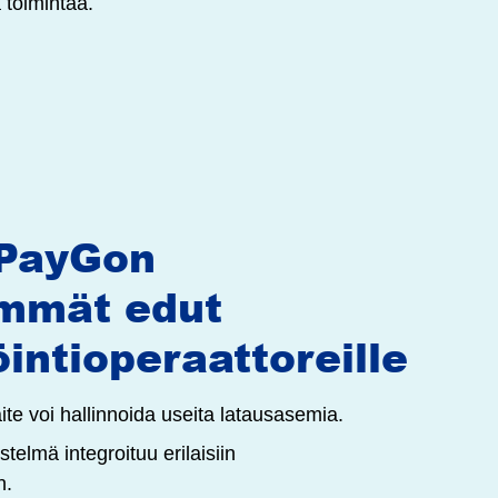
 toimintaa.
PayGon
immät edut
intioperaattoreille​
te voi hallinnoida useita latausasemia.
stelmä integroituu erilaisiin
n.