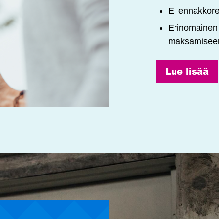
Ei ennakkore
Erinomainen 
maksamisee
Lue lisää