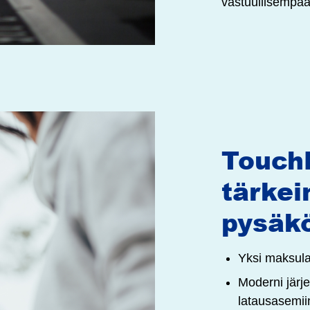
vastuullisempaa
Touch
tärke
pysäkö
Yksi maksulai
Moderni järje
latausasemii