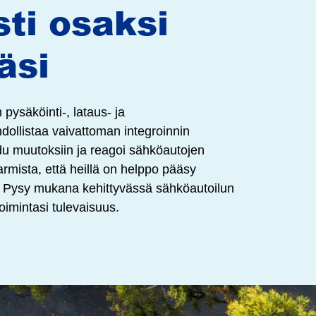
ti osaksi
äsi
ysäköinti-, lataus- ja
dollistaa vaivattoman integroinnin
du muutoksiin ja reagoi sähköautojen
varmista, että heillä on helppo pääsy
iin. Pysy mukana kehittyvässä sähköautoilun
oimintasi tulevaisuus.