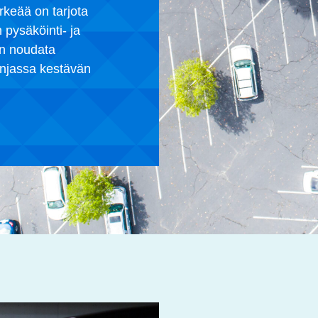
keää on tarjota
 pysäköinti- ja
aan noudata
injassa kestävän