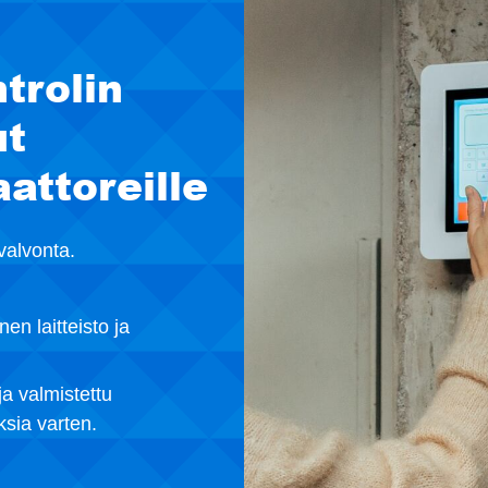
trolin
ut
attoreille​
nvalvonta.
en laitteisto ja
ja valmistettu
ksia varten.