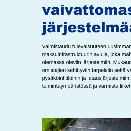
vaivattomas
järjestelmä
Valmistaudu tulevaisuuteen uusimman p
maksuinfrastruktuurin avulla, joka mah
olemassa oleviin järjestelmiin. Mukau
omistajien kehittyviin tarpeisiin sekä 
pysäköintitiloihin ja latausjärjestelm
toimintaympäristössä ja varmista liiket