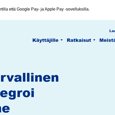
illa että Google Pay- ja Apple Pay -sovelluksilla.
La
Käyttäjille
Ratkaisut
Meist
rvallinen
tegroi
me