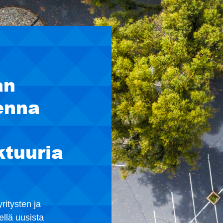
an
enna
ktuuria
ritysten ja
llä uusista