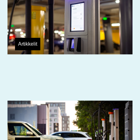
sähköautojen latausten
korttimaksamiseen Helsingissä ja
Luumäellä
Artikkelit
Vermon raviradalla voi nyt ladata – ja
maksaa maksukortilla