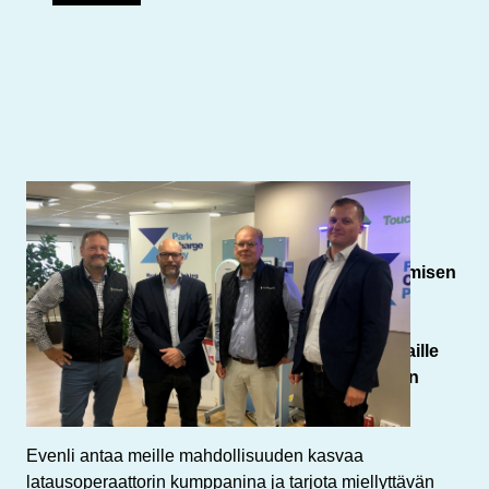
Kirjoittaja: ParkChargePay
Sähköauton latausoperaattori Evenli ja maksamisen
ratkaisuja pysäköintiin ja lataukseen tarjoava
ParkChargePay (Semel Oy) ovat sopineet
yhteistyöstä, joka mahdollistaa Evenlin asiakkaille
ParkChargePayn edistyksellisten sähköautojen
maksuratkaisujen hyödyntämisen
.
Evenli antaa meille mahdollisuuden kasvaa
latausoperaattorin kumppanina ja tarjota miellyttävän