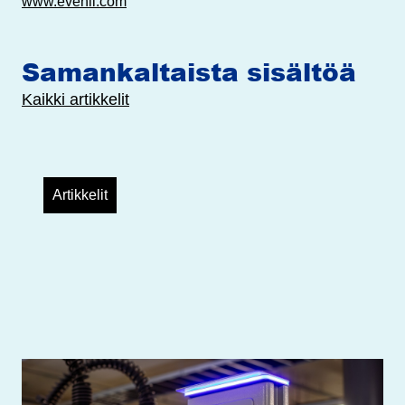
www.evenli.com
Samankaltaista sisältöä
Kaikki artikkelit
Artikkelit
TouchPayGo-maksulaitteet