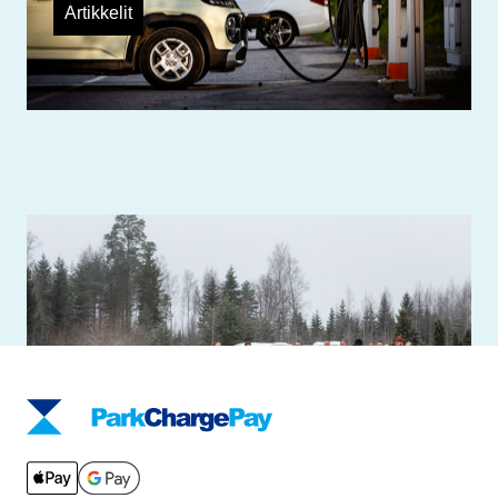
Artikkelit
Toimiva sähköauton lataus on monen
tekijän summa